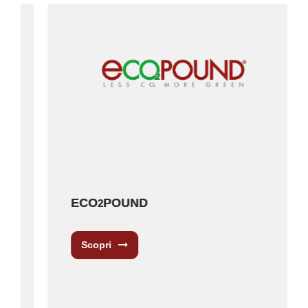
ECO
POUND
2
Scopri